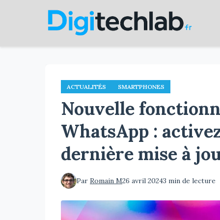
Aller
au
contenu
principal
ACTUALITÉS
SMARTPHONES
Nouvelle fonctionna
WhatsApp : activez
dernière mise à jo
Par
Romain M
26 avril 2024
3 min de lecture