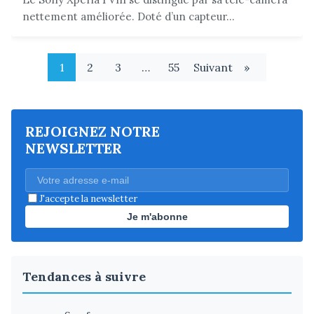
nettement améliorée. Doté d’un capteur...
1
2
3
…
55
Suivant
»
REJOIGNEZ NOTRE
NEWSLETTER
J'accepte la newsletter
Je m'abonne
Tendances à suivre