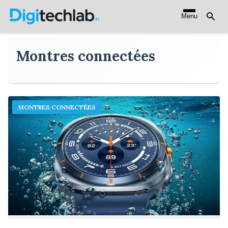
Aller
Menu
au
contenu
principal
Montres connectées
MONTRES CONNECTÉES