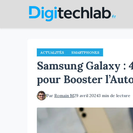
Aller
au
contenu
principal
ACTUALITÉS
SMARTPHONES
Samsung Galaxy : 
pour Booster l’Aut
Par
Romain M
29 avril 2024
3 min de lecture