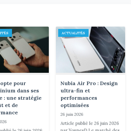
ITÉS
ACTUALITÉS
 opte pour
Nubia Air Pro : Design
minium dans ses
ultra-fin et
 : une stratégie
performances
t et de
optimisées
rmance
26 juin 2026
2026
Article publié le 26 juin 2026
par YounesD Le marché des
publié le 26 juin 2026