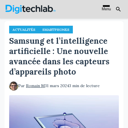
Aller
Menu
au
contenu
principal
ACTUALITÉS
SMARTPHONES
Samsung et l’intelligence
artificielle : Une nouvelle
avancée dans les capteurs
d’appareils photo
Par
Romain M
31 mars 2024
3 min de lecture