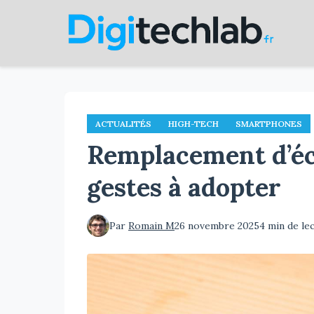
Aller
au
contenu
principal
ACTUALITÉS
HIGH-TECH
SMARTPHONES
Remplacement d’écr
gestes à adopter
Par
Romain M
26 novembre 2025
4 min de le