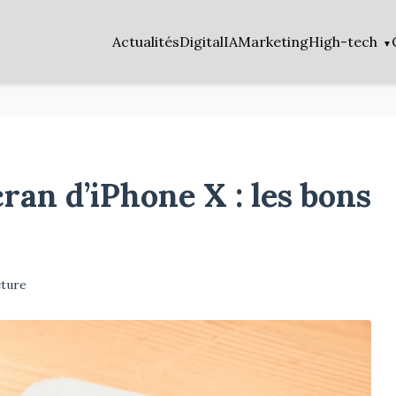
Actualités
Digital
IA
Marketing
High-tech
an d’iPhone X : les bons
cture