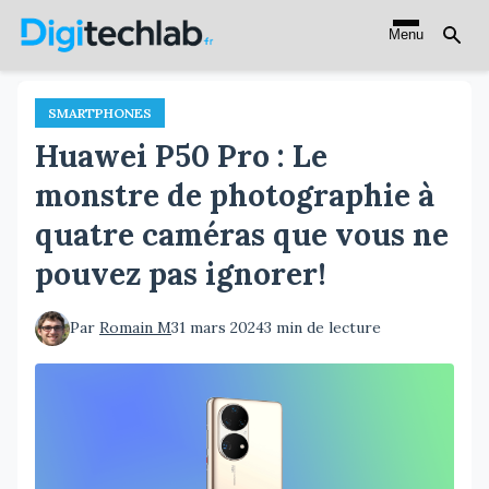
Aller
Menu
au
contenu
principal
SMARTPHONES
Huawei P50 Pro : Le
monstre de photographie à
quatre caméras que vous ne
pouvez pas ignorer!
Par
Romain M
31 mars 2024
3 min de lecture