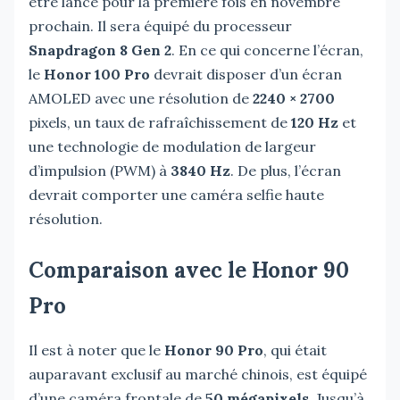
être lancé pour la première fois en novembre
prochain. Il sera équipé du processeur
Snapdragon 8 Gen 2
. En ce qui concerne l’écran,
le
Honor 100 Pro
devrait disposer d’un écran
AMOLED avec une résolution de
2240 × 2700
pixels, un taux de rafraîchissement de
120 Hz
et
une technologie de modulation de largeur
d’impulsion (PWM) à
3840 Hz
. De plus, l’écran
devrait comporter une caméra selfie haute
résolution.
Comparaison avec le Honor 90
Pro
Il est à noter que le
Honor 90 Pro
, qui était
auparavant exclusif au marché chinois, est équipé
d’une caméra frontale de
50 mégapixels
. Jusqu’à