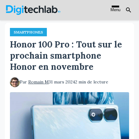
Aller
Menu
au
contenu
principal
SMARTPHONES
Honor 100 Pro : Tout sur le
prochain smartphone
Honor en novembre
Par
Romain M
31 mars 2024
2 min de lecture