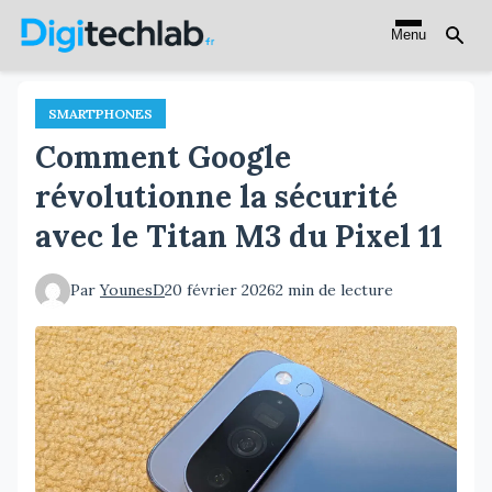
Aller
Menu
au
contenu
principal
SMARTPHONES
Comment Google
révolutionne la sécurité
avec le Titan M3 du Pixel 11
Par
YounesD
20 février 2026
2 min de lecture