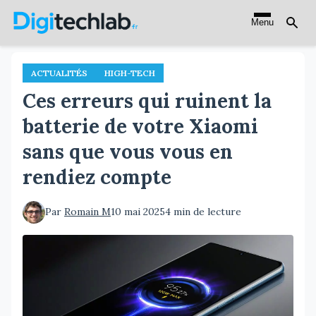
Aller
Menu
au
contenu
principal
ACTUALITÉS
HIGH-TECH
Ces erreurs qui ruinent la
batterie de votre Xiaomi
sans que vous vous en
rendiez compte
Par
Romain M
10 mai 2025
4 min de lecture