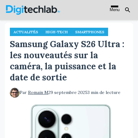
Aller
Menu
au
contenu
principal
ACTUALITÉS
HIGH-TECH
SMARTPHONES
Samsung Galaxy S26 Ultra :
les nouveautés sur la
caméra, la puissance et la
date de sortie
Par
Romain M
29 septembre 2025
3 min de lecture