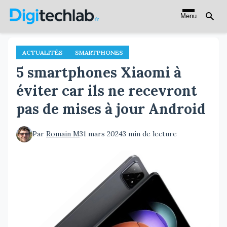
Aller
Menu
au
contenu
principal
ACTUALITÉS
SMARTPHONES
5 smartphones Xiaomi à
éviter car ils ne recevront
pas de mises à jour Android
Par
Romain M
31 mars 2024
3 min de lecture