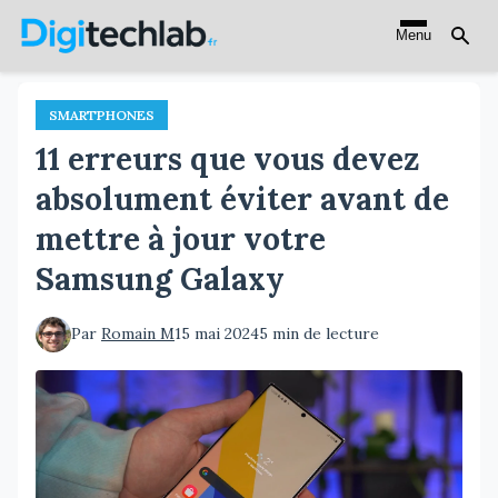
Aller
Menu
au
contenu
principal
SMARTPHONES
11 erreurs que vous devez
absolument éviter avant de
mettre à jour votre
Samsung Galaxy
Par
Romain M
15 mai 2024
5 min de lecture