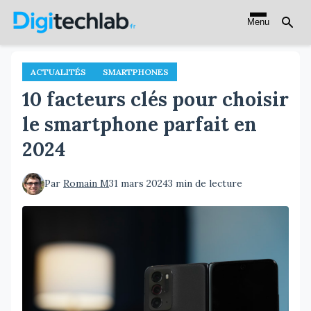
Aller
Menu
au
contenu
principal
ACTUALITÉS
SMARTPHONES
10 facteurs clés pour choisir
le smartphone parfait en
2024
Par
Romain M
31 mars 2024
3 min de lecture