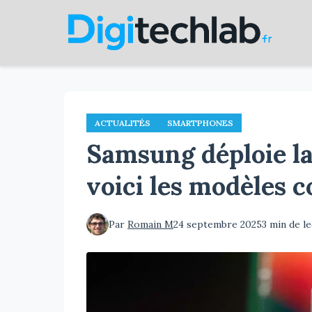
Aller
au
contenu
principal
ACTUALITÉS
SMARTPHONES
Samsung déploie la 
voici les modèles 
Par
Romain M
24 septembre 2025
3 min de l