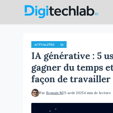
Aller
au
contenu
principal
ACTUALITÉS
IA
IA générative : 5 u
gagner du temps e
façon de travailler
Par
Romain M
23 août 2025
4 min de lecture