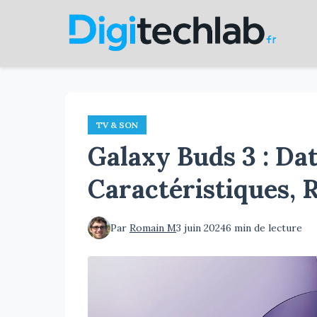
Aller
au
contenu
principal
TV & SON
Galaxy Buds 3 : Dat
Caractéristiques, 
Par
Romain M
3 juin 2024
6 min de lecture