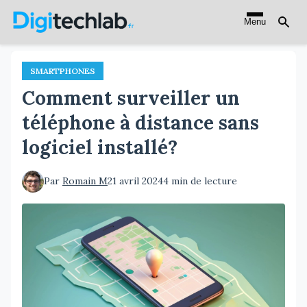
Aller
Menu
au
contenu
principal
SMARTPHONES
Comment surveiller un
téléphone à distance sans
logiciel installé?
Par
Romain M
21 avril 2024
4 min de lecture