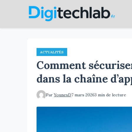
Aller
au
contenu
principal
ACTUALITÉS
Comment sécuriser 
dans la chaîne d’a
Par
YounesD
7 mars 2026
3 min de lecture