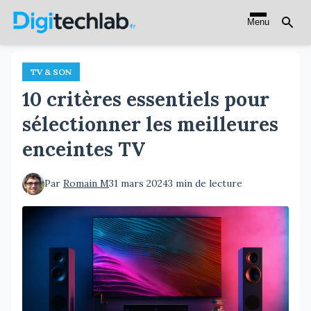
Aller
Menu
au
contenu
principal
TV & SON
10 critères essentiels pour
sélectionner les meilleures
enceintes TV
Par
Romain M
31 mars 2024
3 min de lecture