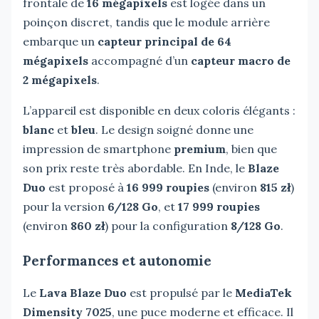
frontale de
16 mégapixels
est logée dans un
poinçon discret, tandis que le module arrière
embarque un
capteur principal de 64
mégapixels
accompagné d’un
capteur macro de
2 mégapixels
.
L’appareil est disponible en deux coloris élégants :
blanc
et
bleu
. Le design soigné donne une
impression de smartphone
premium
, bien que
son prix reste très abordable. En Inde, le
Blaze
Duo
est proposé à
16 999 roupies
(environ
815 zł
)
pour la version
6/128 Go
, et
17 999 roupies
(environ
860 zł
) pour la configuration
8/128 Go
.
Performances et autonomie
Le
Lava Blaze Duo
est propulsé par le
MediaTek
Dimensity 7025
, une puce moderne et efficace. Il