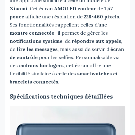
une approche similaire à celle du modèle de
Xiaomi
. Cet écran
AMOLED couleur
de
1,57
pouce
affiche une résolution de
228×460 pixels
.
Ses fonctionnalités rappellent celles d’une
montre connectée
: il permet de gérer les
notifications système
, de
répondre aux appels
,
de
lire les messages
, mais aussi de servir d’
écran
de contrôle
pour les selfies. Personnalisable via
des
cadrans horlogers
, cet écran offre une
flexibilité similaire à celle des
smartwatches
et
bracelets connectés
.
Spécifications techniques détaillées