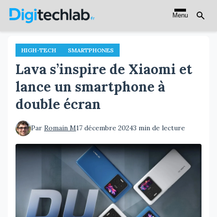
Aller
Menu
au
contenu
principal
HIGH-TECH
SMARTPHONES
Lava s’inspire de Xiaomi et
lance un smartphone à
double écran
Par
Romain M
17 décembre 2024
3 min de lecture