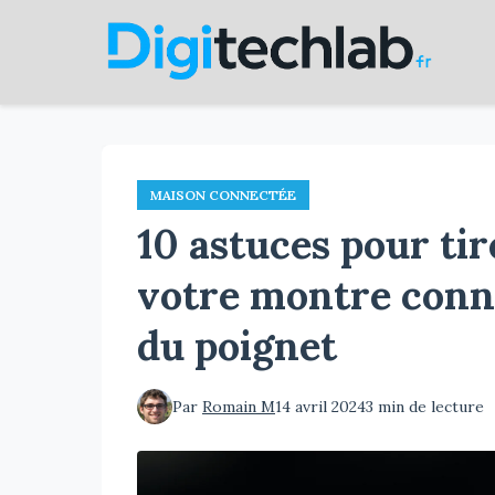
Aller
au
contenu
principal
MAISON CONNECTÉE
10 astuces pour tir
votre montre conn
du poignet
Par
Romain M
14 avril 2024
3 min de lecture