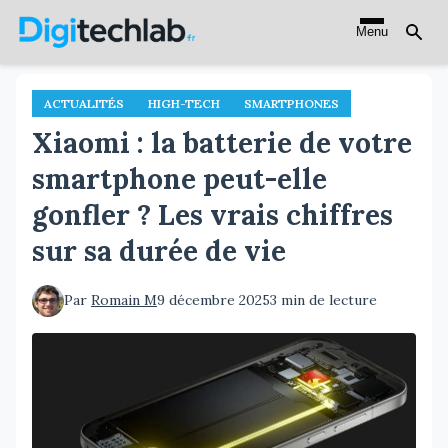
Aller
Menu
au
contenu
principal
ACTUALITÉS
HIGH-TECH
SMARTPHONES
Xiaomi : la batterie de votre
smartphone peut-elle
gonfler ? Les vrais chiffres
sur sa durée de vie
Par
Romain M
9 décembre 2025
3 min de lecture