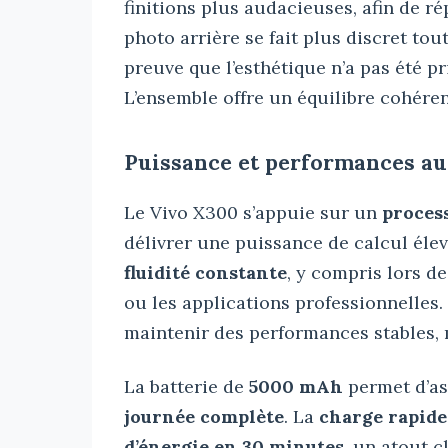
finitions plus audacieuses, afin de r
photo arrière se fait plus discret tou
preuve que l’esthétique n’a pas été pr
L’ensemble offre un équilibre cohéren
Puissance et performances au
Le Vivo X300 s’appuie sur un
proces
délivrer une puissance de calcul éle
fluidité constante
, y compris lors d
ou les applications professionnelles.
maintenir des performances stables,
La batterie de
5000 mAh
permet d’a
journée complète
. La
charge rapide
d’énergie en 30 minutes
, un atout c