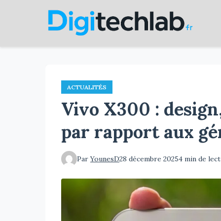
Aller
au
contenu
principal
ACTUALITÉS
Vivo X300 : design
par rapport aux gé
Par
YounesD
28 décembre 2025
4 min de lec