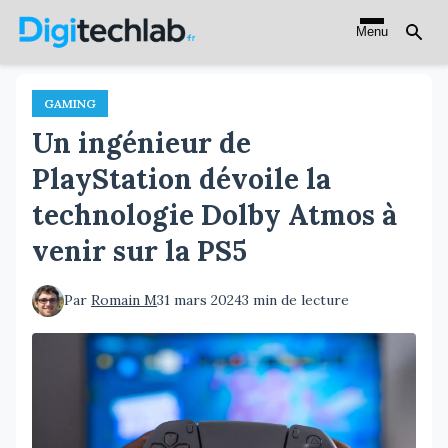
Aller
Menu
au
contenu
principal
GAMING
Un ingénieur de
PlayStation dévoile la
technologie Dolby Atmos à
venir sur la PS5
Par
Romain M
31 mars 2024
3 min de lecture