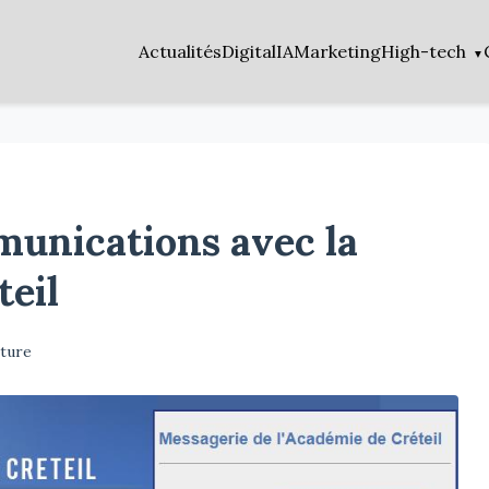
Actualités
Digital
IA
Marketing
High-tech
munications avec la
eil
cture