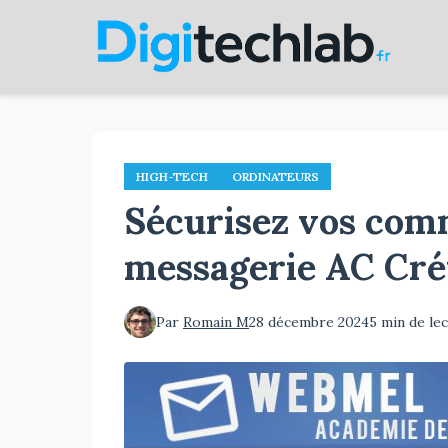
Aller
au
contenu
principal
HIGH-TECH
ORDINATEURS
Sécurisez vos com
messagerie AC Crét
Par
Romain M
28 décembre 2024
5 min de le