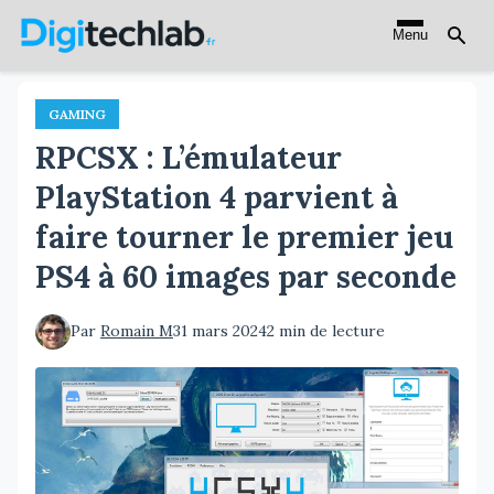
Aller
Menu
au
contenu
principal
GAMING
RPCSX : L’émulateur
PlayStation 4 parvient à
faire tourner le premier jeu
PS4 à 60 images par seconde
Par
Romain M
31 mars 2024
2 min de lecture