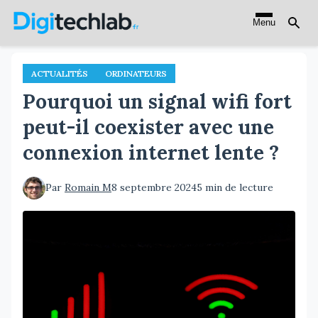
Aller
Menu
au
contenu
principal
ACTUALITÉS
ORDINATEURS
Pourquoi un signal wifi fort
peut-il coexister avec une
connexion internet lente ?
Par
Romain M
8 septembre 2024
5 min de lecture