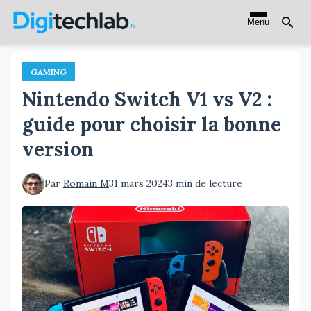
Aller
Menu
au
contenu
principal
GAMING
Nintendo Switch V1 vs V2 :
guide pour choisir la bonne
version
Par
Romain M
31 mars 2024
3 min de lecture