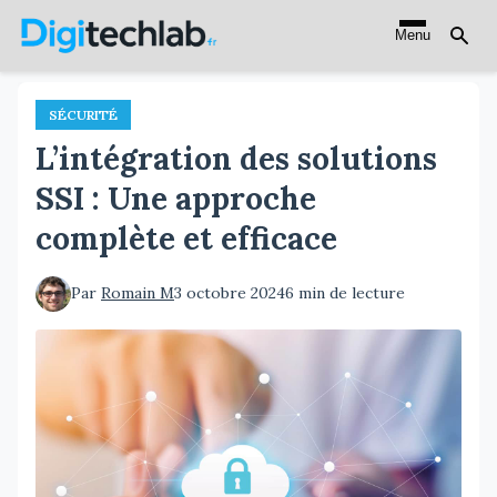
Aller
Menu
au
contenu
principal
SÉCURITÉ
L’intégration des solutions
SSI : Une approche
complète et efficace
Par
Romain M
3 octobre 2024
6 min de lecture