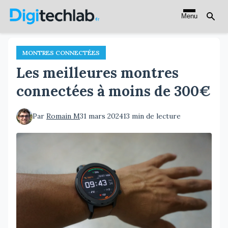
Aller
Menu
au
contenu
principal
MONTRES CONNECTÉES
Les meilleures montres
connectées à moins de 300€
Par
Romain M
31 mars 2024
13 min de lecture