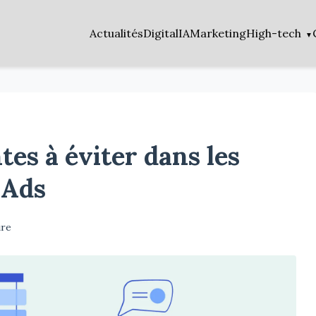
Actualités
Digital
IA
Marketing
High-tech
es à éviter dans les
 Ads
ure