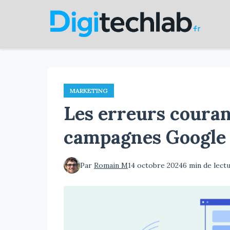
Aller
au
contenu
principal
MARKETING
Les erreurs courant
campagnes Google
Par
Romain M
14 octobre 2024
6 min de lect