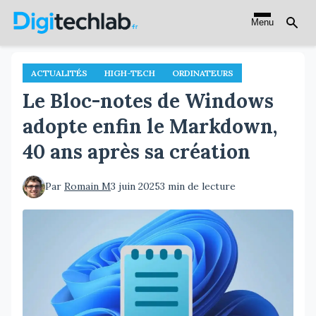
Aller
Menu
au
contenu
principal
ACTUALITÉS
HIGH-TECH
ORDINATEURS
Le Bloc-notes de Windows
adopte enfin le Markdown,
40 ans après sa création
Par
Romain M
3 juin 2025
3 min de lecture