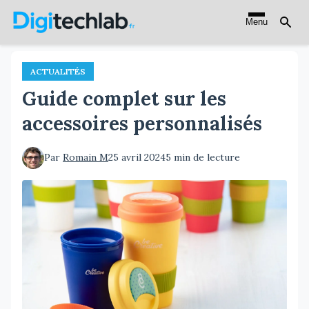
Aller
Menu
au
contenu
principal
ACTUALITÉS
Guide complet sur les
accessoires personnalisés
Par
Romain M
25 avril 2024
5 min de lecture