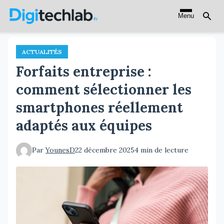
Aller
Menu
au
contenu
principal
ACTUALITÉS
Forfaits entreprise :
comment sélectionner les
smartphones réellement
adaptés aux équipes
Par
YounesD
22 décembre 2025
4 min de lecture