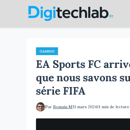
Aller
au
contenu
principal
GAMING
EA Sports FC arrive
que nous savons su
série FIFA
Par
Romain M
31 mars 2024
11 min de lecture