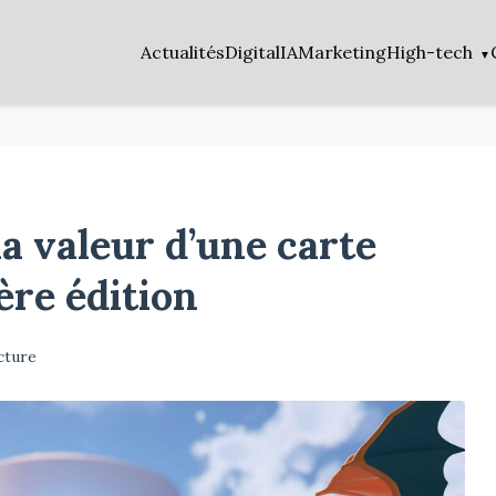
Actualités
Digital
IA
Marketing
High-tech
 valeur d’une carte
re édition
cture