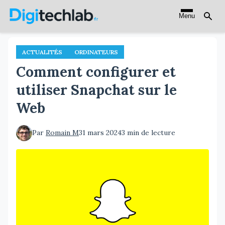
Aller
Menu
au
contenu
principal
ACTUALITÉS
ORDINATEURS
Comment configurer et
utiliser Snapchat sur le
Web
Par
Romain M
31 mars 2024
3 min de lecture