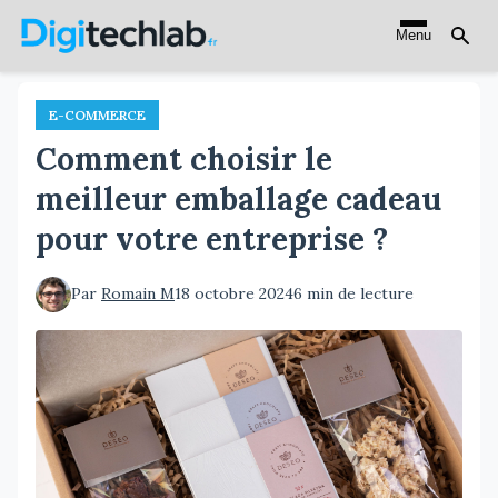
Aller
Menu
au
contenu
principal
E-COMMERCE
Comment choisir le
meilleur emballage cadeau
pour votre entreprise ?
Par
Romain M
18 octobre 2024
6 min de lecture