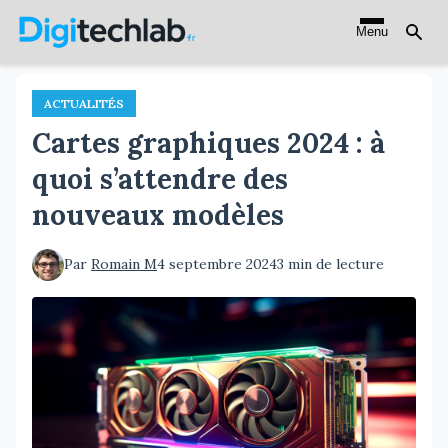
Aller
Menu
au
contenu
principal
ACTUALITÉS
Cartes graphiques 2024 : à
quoi s’attendre des
nouveaux modèles
Par
Romain M
4 septembre 2024
3 min de lecture