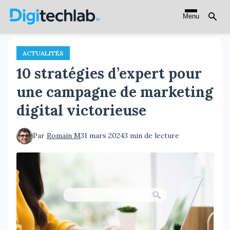
Aller
Menu
au
contenu
principal
ACTUALITÉS
10 stratégies d’expert pour
une campagne de marketing
digital victorieuse
Par
Romain M
31 mars 2024
3 min de lecture